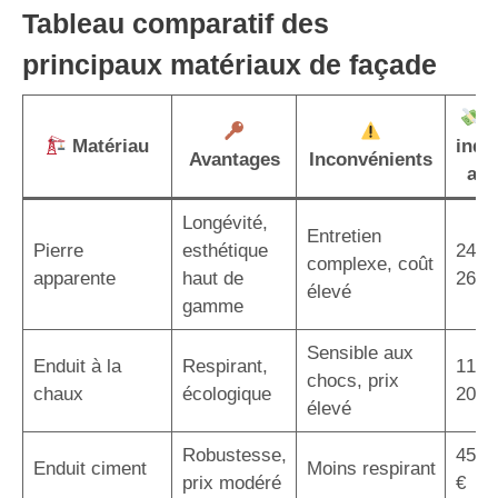
Tableau comparatif des
principaux matériaux de façade
P
Matériau
indic
Avantages
Inconvénients
au 
Longévité,
Entretien
Pierre
esthétique
240 
complexe, coût
apparente
haut de
260 
élevé
gamme
Sensible aux
Enduit à la
Respirant,
110 
chocs, prix
chaux
écologique
200 
élevé
Robustesse,
45 –
Enduit ciment
Moins respirant
prix modéré
€