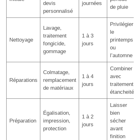
devis
journées
de pluie
personnalisé
Privilégier
Lavage,
le
traitement
1 à 3
Nettoyage
printemps
fongicide,
jours
ou
gommage
l’automne
Combiner
Colmatage,
1 à 4
avec
Réparations
remplacement
jours
traitement
de matériaux
étancheité
Laisser
Égalisation,
bien
1 à 2
Préparation
impression,
sécher
jours
protection
avant
finition