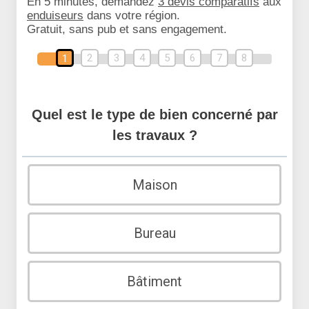
En 5 minutes, demandez
3 devis comparatifs
aux
enduiseurs
dans votre région.
Gratuit, sans pub et sans engagement.
2
3
4
5
6
7
8
1
Quel est le type de bien concerné par
les travaux ?
Maison
Bureau
Bâtiment