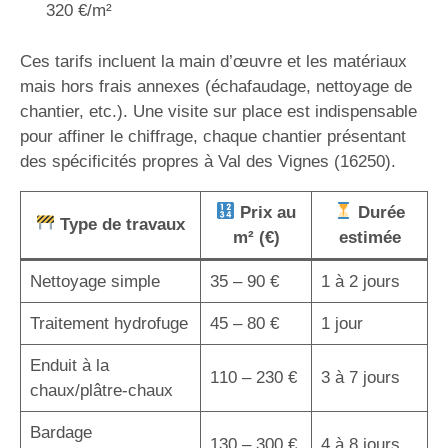
320 €/m²
Ces tarifs incluent la main d’œuvre et les matériaux
mais hors frais annexes (échafaudage, nettoyage de
chantier, etc.). Une visite sur place est indispensable
pour affiner le chiffrage, chaque chantier présentant
des spécificités propres à Val des Vignes (16250).
Prix au
Durée
Type de travaux
m² (€)
estimée
Nettoyage simple
35 – 90 €
1 à 2 jours
Traitement hydrofuge
45 – 80 €
1 jour
Enduit à la
110 – 230 €
3 à 7 jours
chaux/plâtre-chaux
Bardage
130 – 300 €
4 à 8 jours