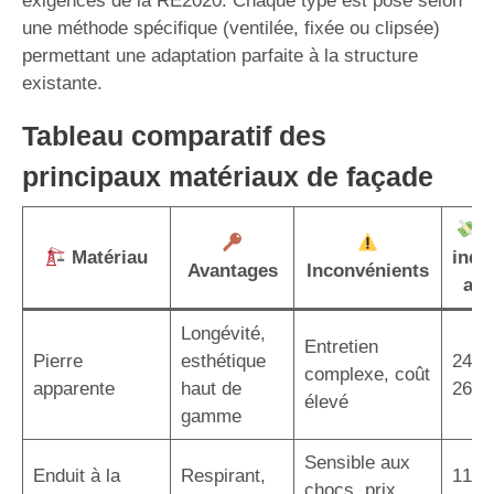
exigences de la RE2020. Chaque type est posé selon
une méthode spécifique (ventilée, fixée ou clipsée)
permettant une adaptation parfaite à la structure
existante.
Tableau comparatif des
principaux matériaux de façade
P
Matériau
indic
Avantages
Inconvénients
au 
Longévité,
Entretien
Pierre
esthétique
240 
complexe, coût
apparente
haut de
260 
élevé
gamme
Sensible aux
Enduit à la
Respirant,
110 
chocs, prix