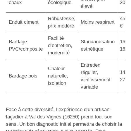
chaux
écologique
200 
élevé
Robustesse,
45 –
Enduit ciment
Moins respirant
prix modéré
€
Facilité
Bardage
Standardisation
130 
d’entretien,
PVC/composite
esthétique
160 
modernité
Entretien
Chaleur
régulier,
140 
Bardage bois
naturelle,
vieillissement
270 
isolation
variable
Face à cette diversité, l’expérience d’un artisan-
façadier à Val des Vignes (16250) prend tout son
sens. Un bon diagnostic initial permettra de choisir la