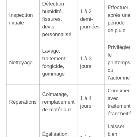
Détection
Effectuer
humidité,
1 à 2
Inspection
après une
fissures,
demi-
initiale
période
devis
journées
de pluie
personnalisé
Privilégier
Lavage,
le
traitement
1 à 3
Nettoyage
printemps
fongicide,
jours
ou
gommage
l’automne
Combiner
Colmatage,
1 à 4
avec
Réparations
remplacement
jours
traitement
de matériaux
étancheité
Laisser
Égalisation,
bien