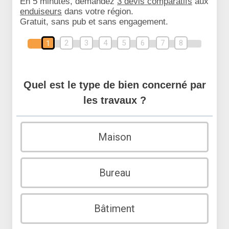
En 5 minutes, demandez
3 devis comparatifs
aux
enduiseurs
dans votre région.
Gratuit, sans pub et sans engagement.
2
3
4
5
6
7
8
1
Quel est le type de bien concerné par
les travaux ?
Maison
Bureau
Bâtiment