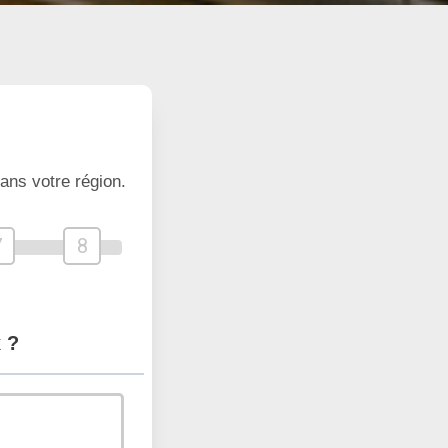
ans votre région.
7
8
 ?