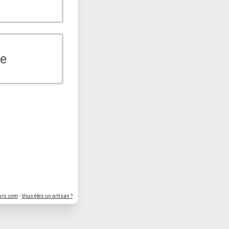
e
vis.com
-
Vous êtes un artisan ?