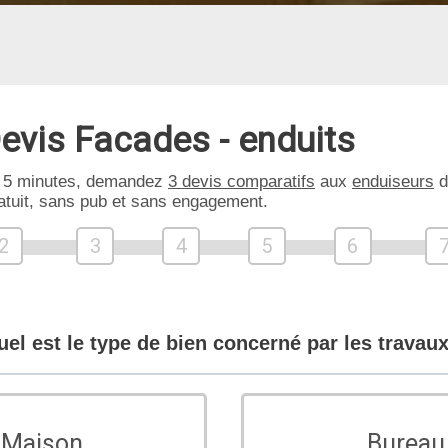
evis Facades - enduits
 5 minutes, demandez
3 devis comparatifs
aux
enduiseurs
d
atuit, sans pub et sans engagement.
2
3
4
5
6
uel est le type de bien concerné par les travaux
Maison
Bureau