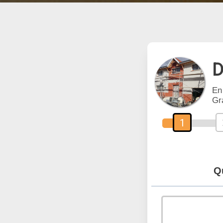
D
En
Gr
1
Q