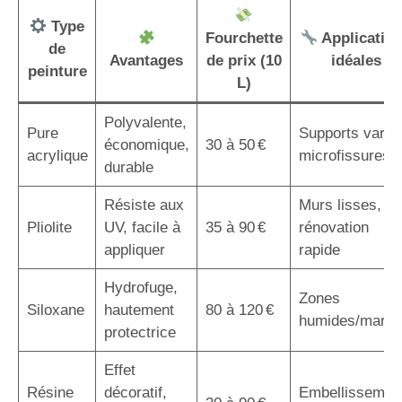
Type
Fourchette
Applicatio
de
Avantages
de prix (10
idéales
peinture
L)
Polyvalente,
Pure
Supports variés
économique,
30 à 50 €
acrylique
microfissures
durable
Résiste aux
Murs lisses,
Pliolite
UV, facile à
35 à 90 €
rénovation
appliquer
rapide
Hydrofuge,
Zones
Siloxane
hautement
80 à 120 €
humides/marin
protectrice
Effet
Résine
décoratif,
Embellissemen