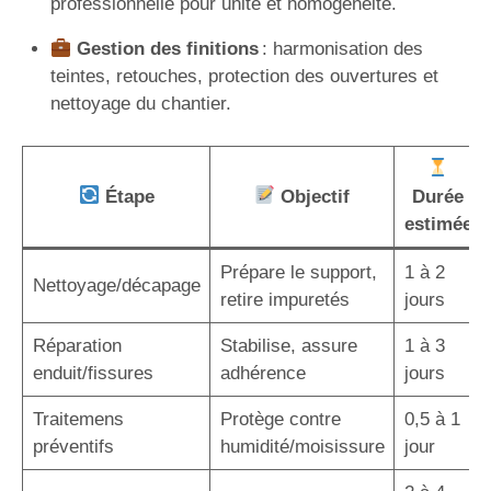
professionnelle pour unité et homogénéité.
Gestion des finitions
: harmonisation des
teintes, retouches, protection des ouvertures et
nettoyage du chantier.
Étape
Objectif
Durée
estimée
Prépare le support,
1 à 2
Nettoyage/décapage
retire impuretés
jours
Réparation
Stabilise, assure
1 à 3
enduit/fissures
adhérence
jours
Traitemens
Protège contre
0,5 à 1
préventifs
humidité/moisissure
jour