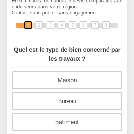
En 5 minutes, demandez
3 devis comparatifs
aux
enduiseurs
dans votre région.
Gratuit, sans pub et sans engagement.
2
3
4
5
6
7
8
1
Quel est le type de bien concerné par
les travaux ?
Maison
Bureau
Bâtiment