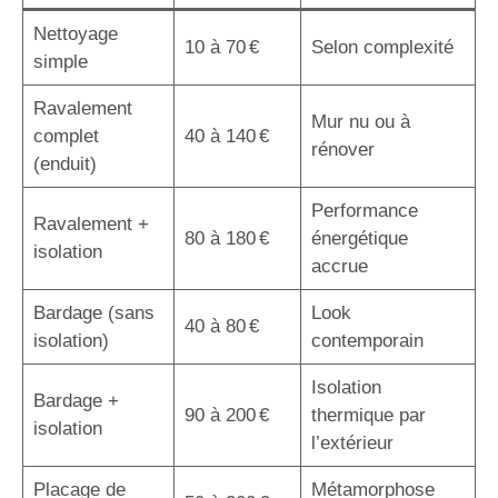
Nettoyage
10 à 70 €
Selon complexité
simple
Ravalement
Mur nu ou à
complet
40 à 140 €
rénover
(enduit)
Performance
Ravalement +
80 à 180 €
énergétique
isolation
accrue
Bardage (sans
Look
40 à 80 €
isolation)
contemporain
Isolation
Bardage +
90 à 200 €
thermique par
isolation
l’extérieur
Placage de
Métamorphose