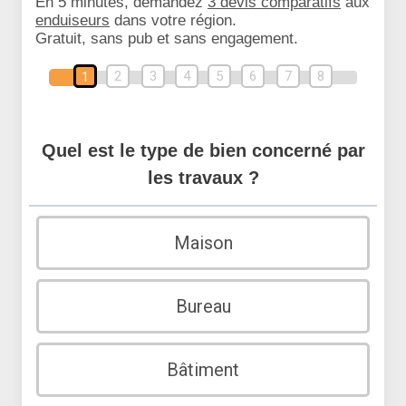
En 5 minutes, demandez
3 devis comparatifs
aux
enduiseurs
dans votre région.
Gratuit, sans pub et sans engagement.
2
3
4
5
6
7
8
1
Quel est le type de bien concerné par
les travaux ?
Maison
Bureau
Bâtiment