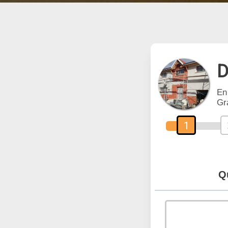
D
En
Gr
1
Q