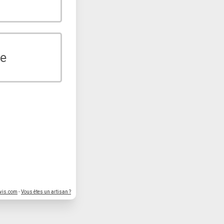
e
vis.com
-
Vous êtes un artisan ?