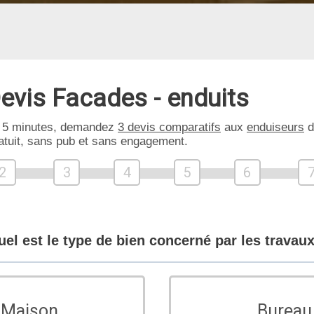
evis Facades - enduits
 5 minutes, demandez
3 devis comparatifs
aux
enduiseurs
d
atuit, sans pub et sans engagement.
2
3
4
5
6
uel est le type de bien concerné par les travaux
Maison
Bureau