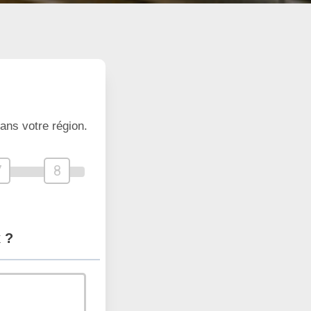
ans votre région.
7
8
 ?