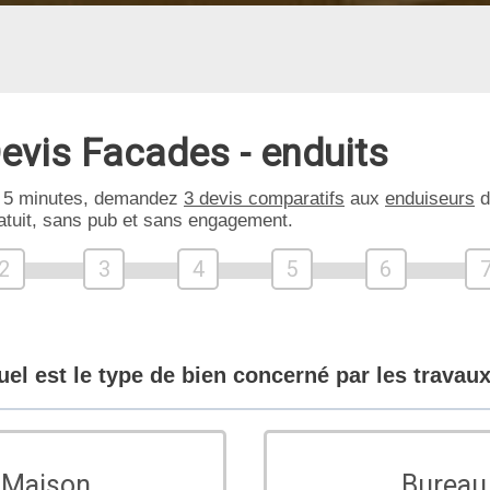
evis Facades - enduits
 5 minutes, demandez
3 devis comparatifs
aux
enduiseurs
d
atuit, sans pub et sans engagement.
2
3
4
5
6
uel est le type de bien concerné par les travaux
Maison
Bureau