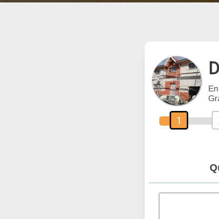
D
En
Gr
1
Q