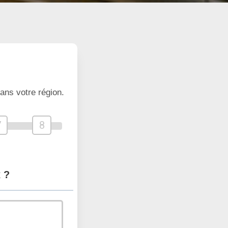
ans votre région.
7
8
 ?