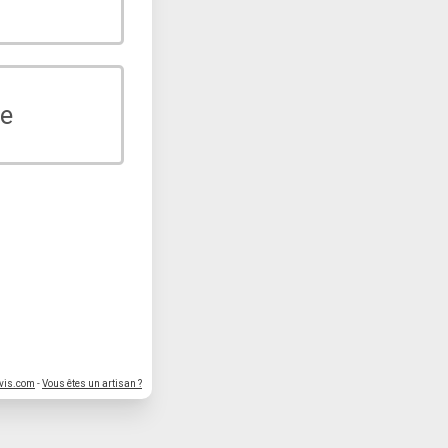
e
vis.com
-
Vous êtes un artisan ?