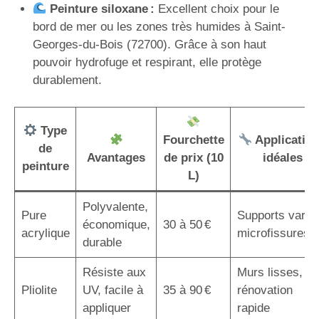
Peinture siloxane :
Excellent choix pour le
bord de mer ou les zones très humides à Saint-
Georges-du-Bois (72700). Grâce à son haut
pouvoir hydrofuge et respirant, elle protège
durablement.
Type
Fourchette
Applicatio
de
Avantages
de prix (10
idéales
peinture
L)
Polyvalente,
Pure
Supports variés
économique,
30 à 50 €
acrylique
microfissures
durable
Résiste aux
Murs lisses,
Pliolite
UV, facile à
35 à 90 €
rénovation
appliquer
rapide