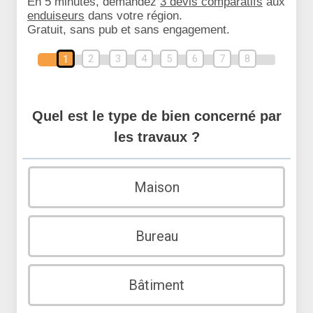
En 5 minutes, demandez
3 devis comparatifs
aux
enduiseurs
dans votre région.
Gratuit, sans pub et sans engagement.
2
3
4
5
6
7
8
1
Quel est le type de bien concerné par
les travaux ?
Maison
Bureau
Bâtiment