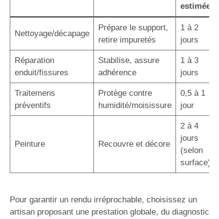
estimée
Prépare le support,
1 à 2
Nettoyage/décapage
retire impuretés
jours
Réparation
Stabilise, assure
1 à 3
enduit/fissures
adhérence
jours
Traitemens
Protège contre
0,5 à 1
préventifs
humidité/moisissure
jour
2 à 4
jours
Peinture
Recouvre et décore
(selon
surface)
Pour garantir un rendu irréprochable, choisissez un
artisan proposant une prestation globale, du diagnostic