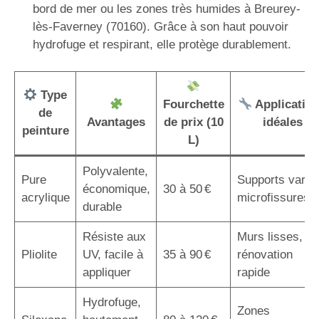
bord de mer ou les zones très humides à Breurey-
lès-Faverney (70160). Grâce à son haut pouvoir
hydrofuge et respirant, elle protège durablement.
Type
Fourchette
Applicatio
de
Avantages
de prix (10
idéales
peinture
L)
Polyvalente,
Pure
Supports variés
économique,
30 à 50 €
acrylique
microfissures
durable
Résiste aux
Murs lisses,
Pliolite
UV, facile à
35 à 90 €
rénovation
appliquer
rapide
Hydrofuge,
Zones