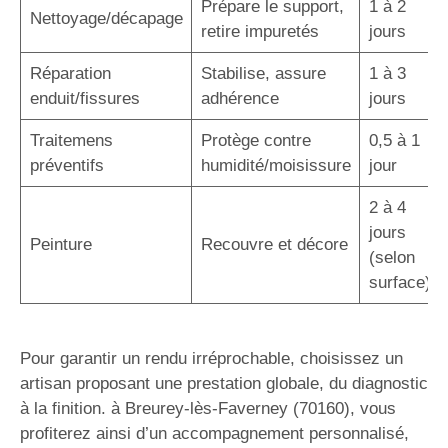
Prépare le support,
1 à 2
Nettoyage/décapage
retire impuretés
jours
Réparation
Stabilise, assure
1 à 3
enduit/fissures
adhérence
jours
Traitemens
Protège contre
0,5 à 1
préventifs
humidité/moisissure
jour
2 à 4
jours
Peinture
Recouvre et décore
(selon
surface)
Pour garantir un rendu irréprochable, choisissez un
artisan proposant une prestation globale, du diagnostic
à la finition. à Breurey-lès-Faverney (70160), vous
profiterez ainsi d’un accompagnement personnalisé,