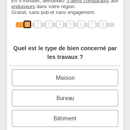
En 5 minutes, demandez
3 devis comparatifs
aux
enduiseurs
dans votre région.
Gratuit, sans pub et sans engagement.
2
3
4
5
6
7
8
1
Quel est le type de bien concerné par
les travaux ?
Maison
Bureau
Bâtiment