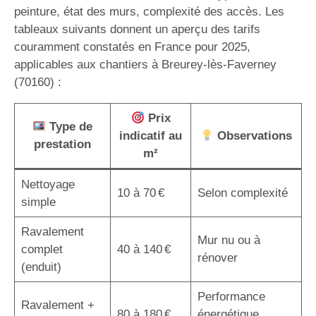
peinture, état des murs, complexité des accès. Les
tableaux suivants donnent un aperçu des tarifs
couramment constatés en France pour 2025,
applicables aux chantiers à Breurey-lès-Faverney
(70160) :
Prix
Type de
indicatif au
Observations
prestation
m²
Nettoyage
10 à 70 €
Selon complexité
simple
Ravalement
Mur nu ou à
complet
40 à 140 €
rénover
(enduit)
Performance
Ravalement +
80 à 180 €
énergétique