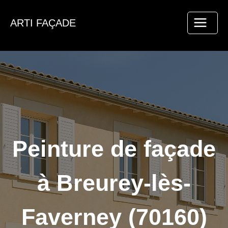
Aller
au
ARTI FAÇADE
contenu
Peinture de façade
à Breurey-lès-
Faverney (70160)