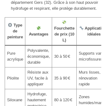
département Gers (32). Grâce à son haut pouvoir
hydrofuge et respirant, elle protège durablement.
Type
Fourchette
Applicatio
de
Avantages
de prix (10
idéales
peinture
L)
Polyvalente,
Pure
Supports variés
économique,
30 à 50 €
acrylique
microfissures
durable
Résiste aux
Murs lisses,
Pliolite
UV, facile à
35 à 90 €
rénovation
appliquer
rapide
Hydrofuge,
Zones
Siloxane
hautement
80 à 120 €
humides/marin
protectrice