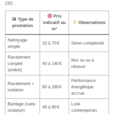
(32) :
Prix
Type de
indicatif au
Observations
prestation
m²
Nettoyage
10 à 70 €
Selon complexité
simple
Ravalement
Mur nu ou à
complet
40 à 140 €
rénover
(enduit)
Performance
Ravalement +
80 à 180 €
énergétique
isolation
accrue
Bardage (sans
Look
40 à 80 €
isolation)
contemporain