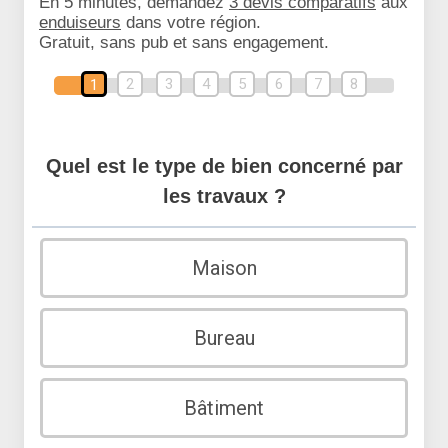
En 5 minutes, demandez
3 devis comparatifs
aux
enduiseurs
dans votre région.
Gratuit, sans pub et sans engagement.
2
3
4
5
6
7
8
1
Quel est le type de bien concerné par
les travaux ?
Maison
Bureau
Bâtiment